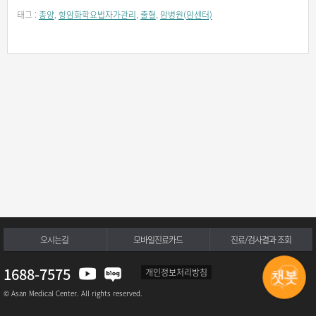
태그 :
종양
,
항암화학요법자가관리
,
출혈
,
암병원(암센터)
오시는길
모바일진료카드
진료/검사결과 조회
1688-7575
개인정보처리방침
© Asan Medical Center. All rights reserved.