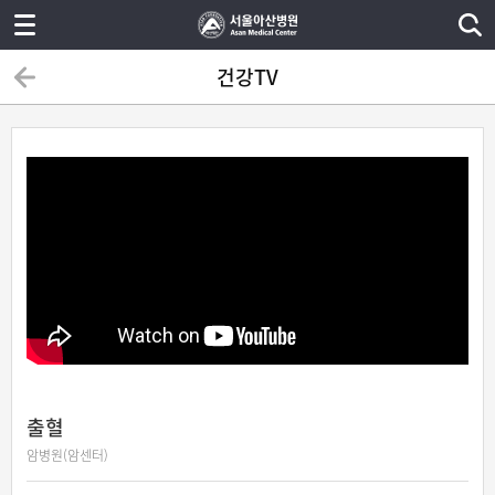
건강TV
출혈
암병원(암센터)