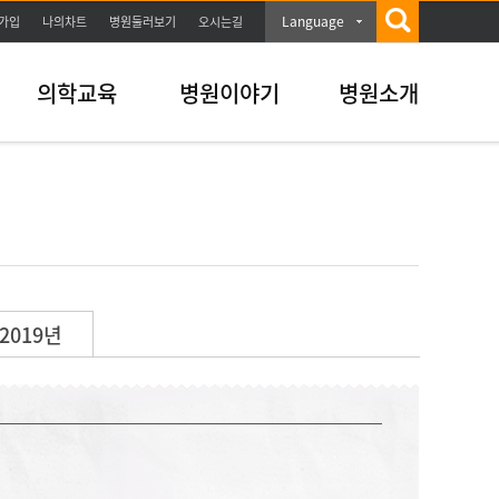
Language
가입
나의차트
병원둘러보기
오시는길
의학교육
병원이야기
병원소개
2019년