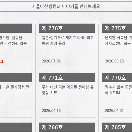
서울아산병원의 이야기를 만나보세요
제 776호
제 775호
평가한 ‘점유율’
일본·싱가포르 제치고 아·태 최고
난치암 극복을 위
 연구 경쟁력 입증
병원 자리 올라
자치료센터 착공
2026.07.01
2026.06.15
제 771호
제 770호
 나은 환자경험 만
주사 대신 먹는 약으로 전이성 유
멈추지 않는 도전,
방암 치료
째 NEJM
2026.04.15
2026.04.01
제 766호
제 765호