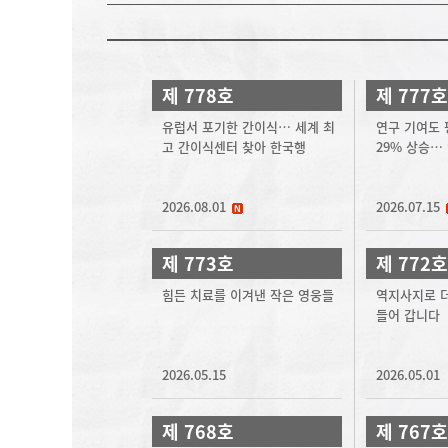
제 778호
제 777호
유럽서 포기한 간이식… 세계 최
연구 기여도 
고 간이식센터 찾아 한국행
29% 상승…
2026.08.01
2026.07.15
제 773호
제 772호
힘든 치료를 이겨낸 작은 영웅들
역지사지로 더
들어 갑니다
2026.05.15
2026.05.01
제 768호
제 767호