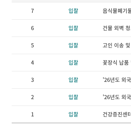
7
입찰
음식물폐기물
6
입찰
건물 외벽 
5
입찰
고인 이송 및
4
입찰
꽃장식 납품 
3
입찰
'26년도 외
2
입찰
1
입찰
건강증진센터