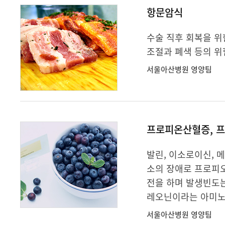
항문암식
수술 직후 회복을 위
조절과 폐색 등의 위
서울아산병원 영양팀
프로피온산혈증, 
발린, 이소로이신, 메
소의 장애로 프로피
전을 하며 발생빈도는
레오닌이라는 아미노산
서울아산병원 영양팀