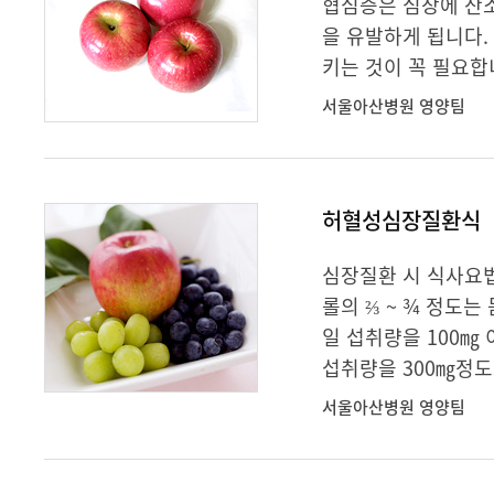
협심증은 심장에 산
을 유발하게 됩니다.
키는 것이 꼭 필요합
서울아산병원 영양팀
허혈성심장질환식
심장질환 시 식사요법
롤의 ⅔ ~ ¾ 정도
일 섭취량을 100㎎
섭취량을 300㎎정도
서울아산병원 영양팀