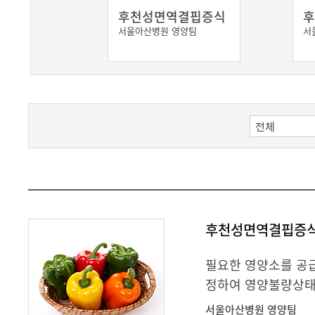
후천성면역결핍증식
후
서울아산병원 영양팀
서
후천성면역결핍증
필요한 영양소를 공급
정하여 영양불량상태
서울아산병원 영양팀