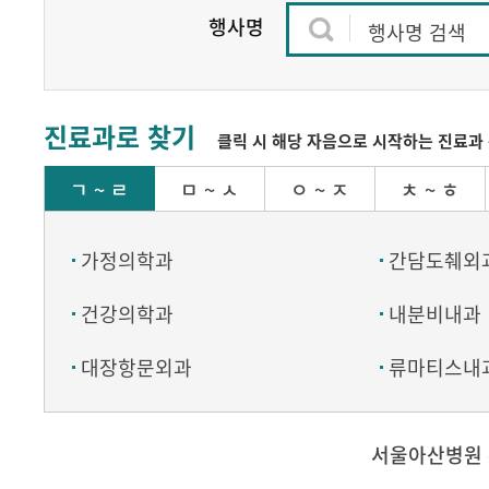
행사명
행사명 검색
진료과로 찾기
클릭 시 해당 자음으로 시작하는 진료과 
ㄱ ~ ㄹ
ㅁ ~ ㅅ
ㅇ ~ ㅈ
ㅊ ~ ㅎ
가정의학과
간담도췌외
건강의학과
내분비내과
대장항문외과
류마티스내
서울아산병원 