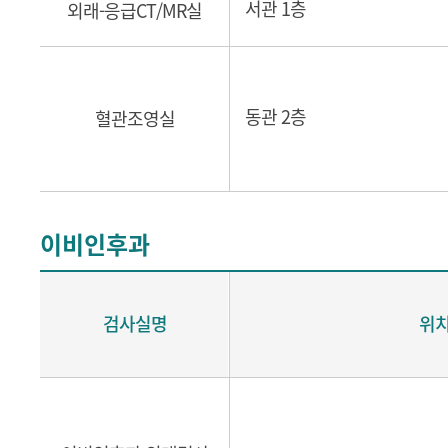
서관 1층
외래-응급CT/MR실
동관 2층
혈관조영실
이비인후과
검사실명
위