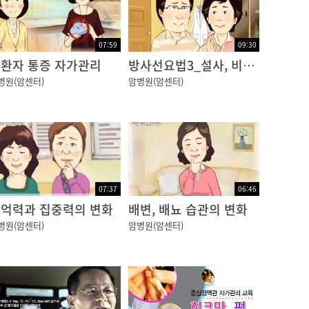
07:59
09:30
환자 통증 자가관리
방사선요법3_설사, 비뇨생식기 변화
병원(암센터)
암병원(암센터)
07:37
06:46
억력과 집중력의 변화
배변, 배뇨 습관의 변화
병원(암센터)
암병원(암센터)