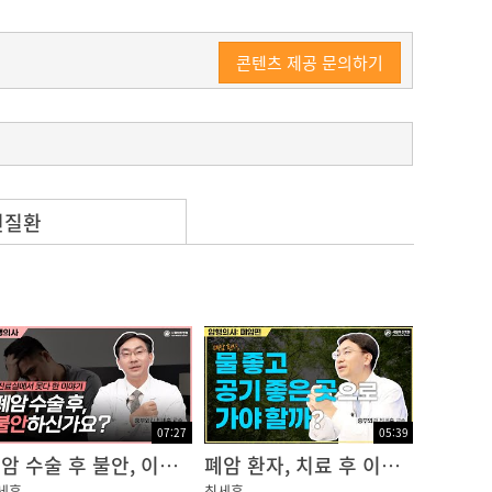
콘텐츠 제공 문의하기
련질환
립니다.
07:27
05:39
폐암 수술 후 불안, 이렇게 다스리자!
폐암 환자, 치료 후 이렇게 살아가자
세훈
최세훈