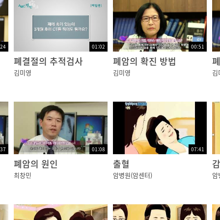
:24
01:02
00:51
폐결절의 추적검사
폐암의 확진 방법
김미영
김미영
김
:37
01:08
07:41
폐암의 원인
출혈
최창민
암병원(암센터)
암