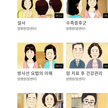
06:12
06
설사
수족증후군
암병원(암센터)
암병원(암센터)
08:51
08
방사선 요법의 이해
암 치료 후 건강관리
암병원(암센터)
암병원(암센터)