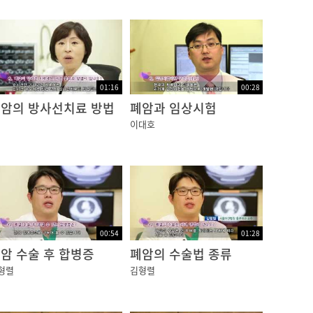
01:16
00:28
암의 방사선치료 방법
폐암과 임상시험
이대호
00:54
01:28
암 수술 후 합병증
폐암의 수술법 종류
형렬
김형렬