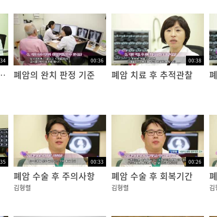
:34
00:36
00:38
료 후 방사선 잔존량
폐암의 완치 판정 기준
폐암 치료 후 추적관찰
폐
:35
00:33
00:26
폐암 수술 후 주의사항
폐암 수술 후 회복기간
폐
김형렬
김형렬
김