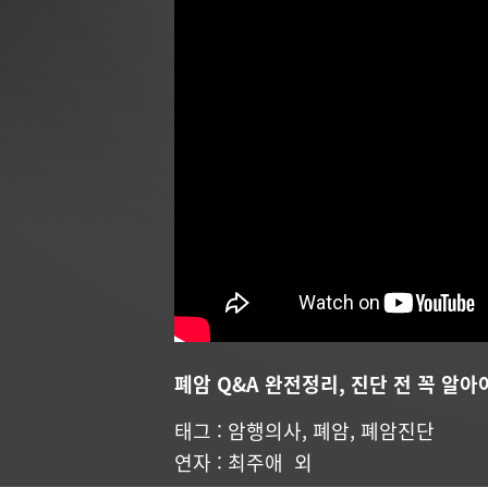
폐암 Q&A 완전정리, 진단 전 꼭 알
태그 :
암행의사
,
폐암
,
폐암진단
연자 :
최주애
외