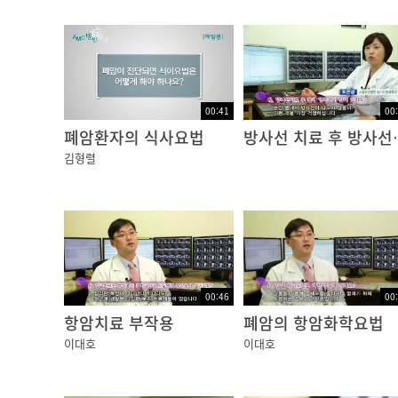
00:41
00
폐암환자의 식사요법
방사선 치
김형렬
00:46
00
항암치료 부작용
폐암의 항암화학요법
이대호
이대호