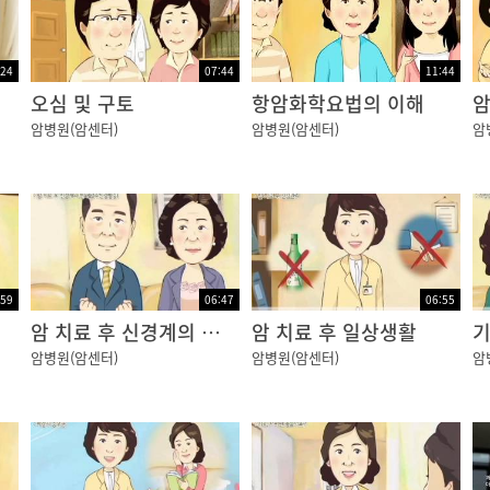
:24
07:44
11:44
오심 및 구토
항암화학요법의 이해
암
암병원(암센터)
암병원(암센터)
암
:59
06:47
06:55
암 치료 후 신경계의 변화 (말초신경병증)
암 치료 후 일상생활
기
암병원(암센터)
암병원(암센터)
암