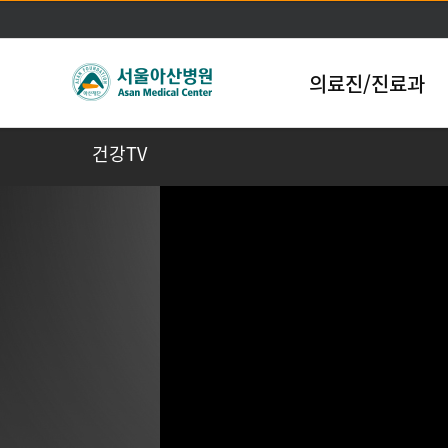
의료진/진료과
건강TV