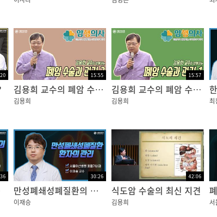
?
:20
15:55
15:57
?
김용희 교수의 폐암 수술과 관리 2편
김용희 교수의 폐암 수술과 관리 1편
한
김용희
김용희
최
:36
30:26
42:06
 치료
만성폐쇄성폐질환의 진단과 치료
식도암 수술의 최신 지견
이재승
김용희
서