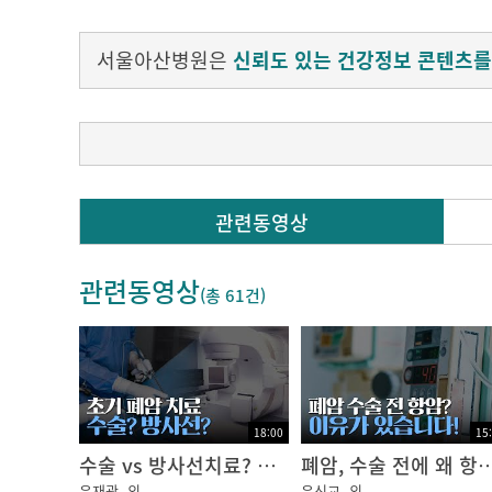
서울아산병원은
신뢰도 있는 건강정보 콘텐츠를
폐암에 대해 가장 많이 묻는 질문들을 한 영상
관련동영상
원인, 증상, 검사 과정부터 사소하지만 중요한
관련동영상
#서울아산병원 #암행의사 #폐암
(총
61건
)
00:00 인트로
00:45 담배를 피우지 않아도 폐암에 걸릴 수 있
01:22 미세먼지가 폐암의 원인?
18:00
15
02:29 폐암도 가족력이 있나요?
수술 vs 방사선치료? 초기 폐암 환자의 상황별 치료법 정리!｜암행의사
폐암, 수술 전에 왜 항암치료를 
03:38 폐암을 의심할 수 있는 증상
윤재광
외
윤신교
외