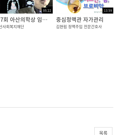
05:22
13:59
제7회 아산의학상 임상의학부문 "폐 안에 숨겨진 진실을 찾다!"
중심정맥관 자가관리
산사회복지재단
김현림 정맥주입 전문간호사
목록