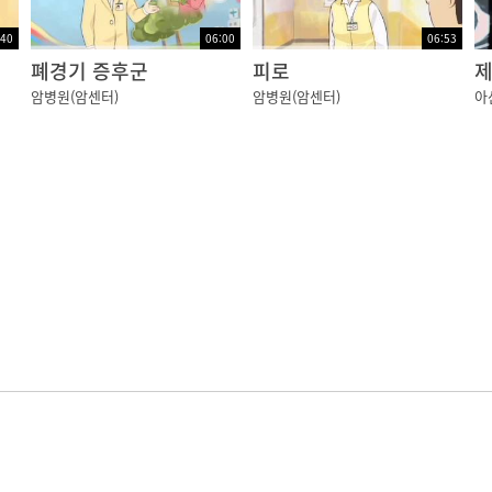
:40
06:00
06:53
)
폐경기 증후군
피로
암병원(암센터)
암병원(암센터)
아