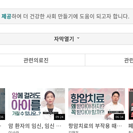
 제공
하여 더 건강한 사회 만들기에 도움이 되고자 합니다.
자막열기
에 담았습니다.
관련의료진
관
 궁금증까지 서울아산병원 의료진이 정확하고 쉽게 설명해 드
다?
:36
09:24
06:34
할까?｜암행의사
암 환자의 임신, 임신 후에 재발된 암... 어떻게 해야할까요?
항암치료의 부작용 때문에 치료를 망설이고 계신가요?
이사라
김형돈
최