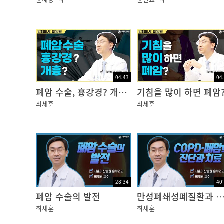
05:17 조직검사 없이도 폐암 진단할 수 있나요
08:02 조직검사 방법은?
10:32 검사가 어려운 경우에는?
12:34 검사 결과는 언제 나오나요?
14:00 검사 시 암이 번질 수 있나요?
15:27 검사 부위가 아프다면?
04:43
04
16:43 유전자, 돌연변이 검사는 왜 하나요?
폐암 수술, 흉강경? 개흉?
기침을 많이 하면 폐암
최세훈
최세훈
28:34
40
폐암 수술의 발전
만성폐쇄성폐질환과 폐암의 수술적
최세훈
최세훈