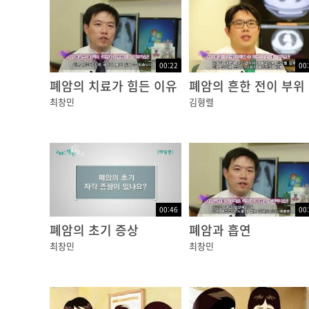
00:22
00
폐암의 치료가 힘든 이유
폐암의 흔한 전이 부위
최창민
김형렬
00:46
00
폐암의 초기 증상
폐암과 흡연
최창민
최창민