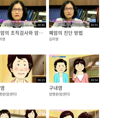
00:45
00:55
폐암의 조직검사와 암의 확산
폐암의 진단 방법
미영
김미영
06:23
08:54
감염
구내염
병원(암센터)
암병원(암센터)