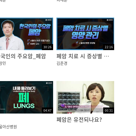
30:26
22:16
국인의 주요암_폐암
폐암 치료 시 증상별 영양관리
창민
김준경
04:47
00:31
폐
폐암은 유전되나요?
울아산병원