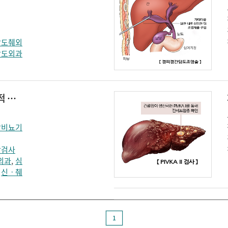
담도췌외
담도외과
사이클로스포린 치료적 약물농도 감시(cyclosporine therapeutic drug monitoring)
장비뇨기
학검사
외과
,
심
,
신ㆍ췌
1