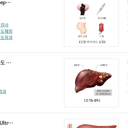
B형 간염 표면 항원(Hepatitis B surface antigen)
학검사
담도췌외
담도외과
FK506 치료적 약물농도 감시(FK506 therapeutic drug monitoring)
외과
간 초음파 검사(Liver Ultrasonography)