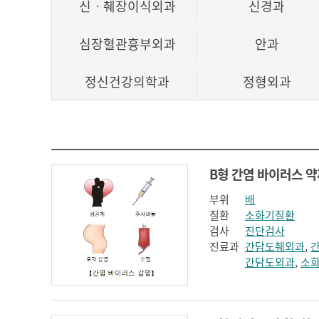
신ㆍ췌장이식외과
신경과
심장혈관흉부외과
안과
정신건강의학과
정형외과
호흡기내과
부위
배
질환
소화기질환
검사
진단검사
진료과
간담도췌외과
,
간담도외과
,
소