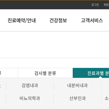
본문바로가기
로그인
회원
진료예약/안내
건강정보
고객서비스
류
검사별 분류
진료과별 
과
감염내과
내분비내과
비뇨의학과
산부인과
소