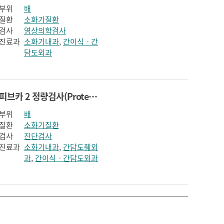
부위
배
질환
소화기질환
검사
영상의학검사
진료과
소화기내과
,
간이식ㆍ간
담도외과
피브카 2 정량검사(Proteins Induced by Vitamin K Absence or Antagonis)
부위
배
질환
소화기질환
검사
진단검사
진료과
소화기내과
,
간담도췌외
과
,
간이식ㆍ간담도외과