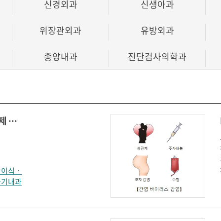
신경외과
신생아과
위장관외과
유방외과
종양내과
진단검사의학과
B형 간염 바이러스 약제 내성 검사(Hepatitis B Virus drug resistance)
간이식ㆍ
화기내과