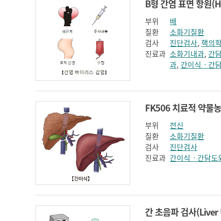
부위
배
질환
소화기질환
검사
진단검사
,
핵의
진료과
소화기내과
,
간
과
,
간이식ㆍ간
부위
전신
질환
소화기질환
검사
진단검사
진료과
간이식ㆍ간담도