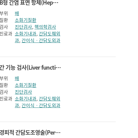
B형 간염 표면 항체(Hepatitis B surface antibody)
부위
배
질환
소화기질환
검사
진단검사
,
핵의학검사
진료과
소화기내과
,
간담도췌외
과
,
간이식ㆍ간담도외과
간 기능 검사(Liver function test)
부위
배
질환
소화기질환
검사
진단검사
진료과
소화기내과
,
간담도췌외
과
,
간이식ㆍ간담도외과
경피적 간담도조영술(Percutaneous transhepatic cholangiography)