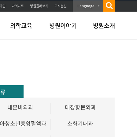
Language
가입
나의차트
병원둘러보기
오시는길
의학교육
병원이야기
병원소개
분류
내분비외과
대장항문외과
아청소년종양혈액과
소화기내과