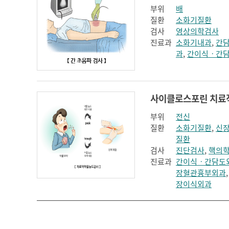
부위
배
질환
소화기질환
검사
영상의학검사
진료과
소화기내과
,
간
과
,
간이식ㆍ간
부위
전신
질환
소화기질환
,
신
질환
검사
진단검사
,
핵의
진료과
간이식ㆍ간담도
장혈관흉부외과
장이식외과