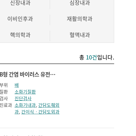
신장내과
심장내과
이비인후과
재활의학과
핵의학과
혈액내과
총
10건
입니다.
B형 간염 바이러스 유전자 정량검사(Hepatitis B virus deoxyribonucleic acid quantitati)
부위
배
질환
소화기질환
검사
진단검사
진료과
소화기내과
,
간담도췌외
과
,
간이식ㆍ간담도외과