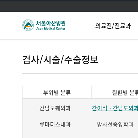
의료진/진료과
검사/시술/수술정보
부위별 분류
질환별 분
간담도췌외과
간이식ㆍ간담도외
류마티스내과
방사선종양학과