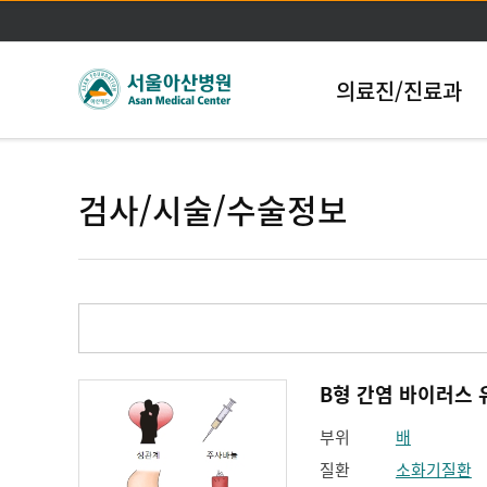
의료진/진료과
검사/시술/수술정보
부위
배
질환
소화기질환