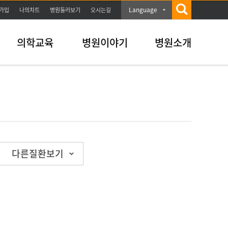
Language
가입
나의차트
병원둘러보기
오시는길
의학교육
병원이야기
병원소개
다른질환보기