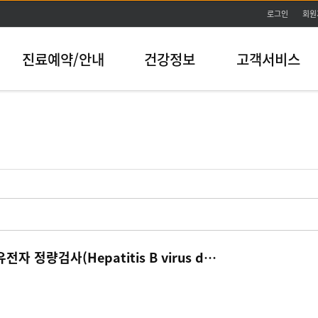
본문바로가기
로그인
회원
진료예약/안내
건강정보
고객서비스
B형 간염 바이러스 유전자 정량검사(Hepatitis B virus deoxyribonucleic acid quantitati)