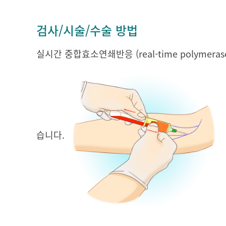
검사/시술/수술 방법
실시간 중합효소연쇄반응 (real-time polymerase
습니다.