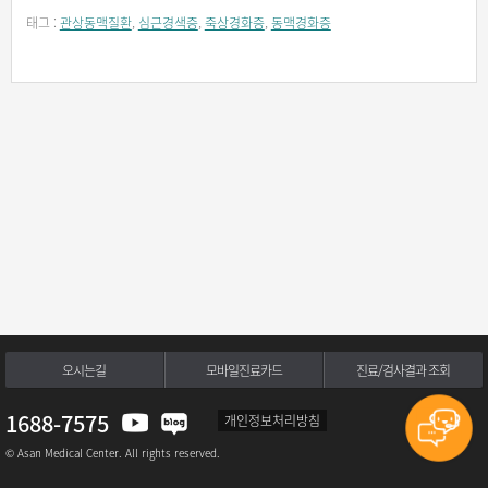
태그 :
관상동맥질환
,
심근경색증
,
죽상경화증
,
동맥경화증
오시는길
모바일진료카드
진료/검사결과 조회
1688-7575
개인정보처리방침
© Asan Medical Center. All rights reserved.