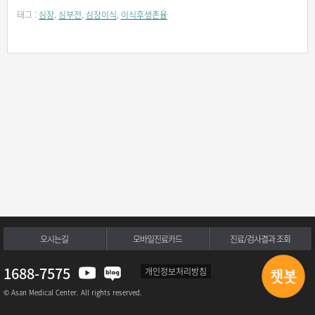
태그 :
심장
,
심부전
,
심장이식
,
이식후생존율
오시는길
모바일진료카드
진료/검사결과 조회
1688-7575
개인정보처리방침
© Asan Medical Center. All rights reserved.