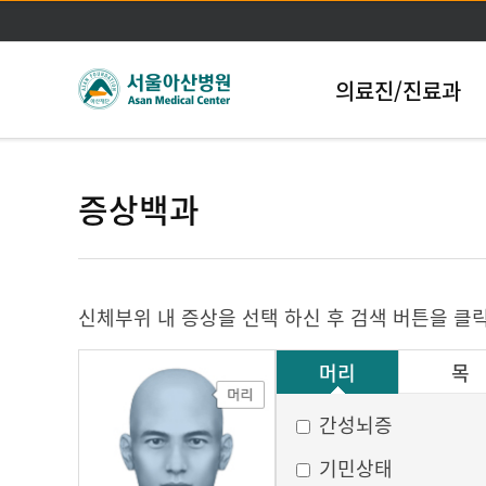
의료진/진료과
증상백과
신체부위 내 증상을 선택 하신 후 검색 버튼을 클
머리
목
그 외
간성뇌증
기민상태