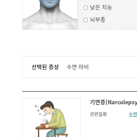
낮은 지능
뇌부종
달모양의 둥근 얼굴
만성 부비동염
무균성 뇌막염
선택된 증상
수면 마비
볼이 처짐
실행증
안면홍조
기면증(Narcolepsy
얼굴모양변화
관련질환
수면
얼굴이 밋밋함
의식 변화