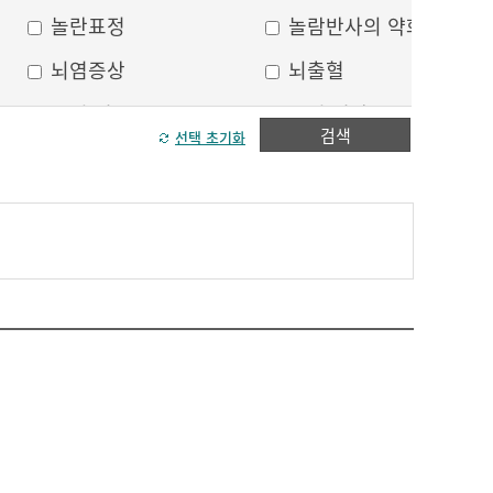
놀란표정
놀람반사의 약화
뇌염증상
뇌출혈
두피 건조
두피 열상
검색
선택 초기화
모발이 가늘어짐
모발이 거침
방향감각 상실
볼, 눈주위 움푹 꺼짐
수막자극증상
실인증
안면부 출혈
안면통
얼굴 중심선이 안맞음
얼굴 한쪽의 반점
얼굴에 털이 자람
얼굴의 나비모양 홍반
운동 실어증
원형, 타원형의 탈모
이마의 주름
이중턱