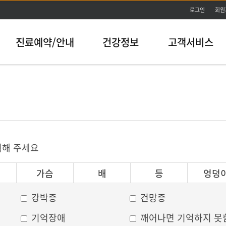
본문바로가기
로그인
회원
진료예약/안내
건강정보
고객서비스
릭해 주세요
가슴
배
등
엉덩
강박증
건망증
기억장애
깨어나면 기억하지 못