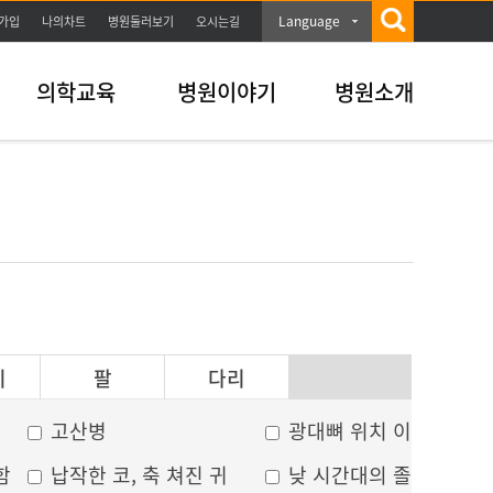
Language
가입
나의차트
병원둘러보기
오시는길
의학교육
병원이야기
병원소개
이
팔
다리
고산병
광대뼈 위치 이상
함
납작한 코, 축 쳐진 귀
낮 시간대의 졸음