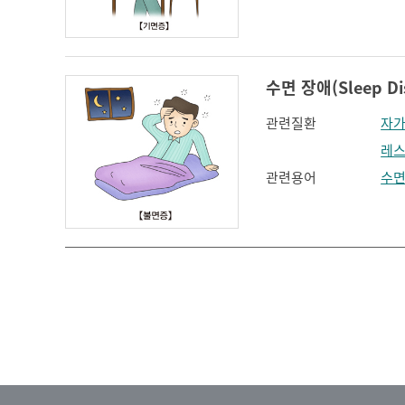
인지장애
코 옆과 입꼬리 주름
하악전돌
수면 장애(Sleep Di
관련질환
자가
레스
관련용어
수