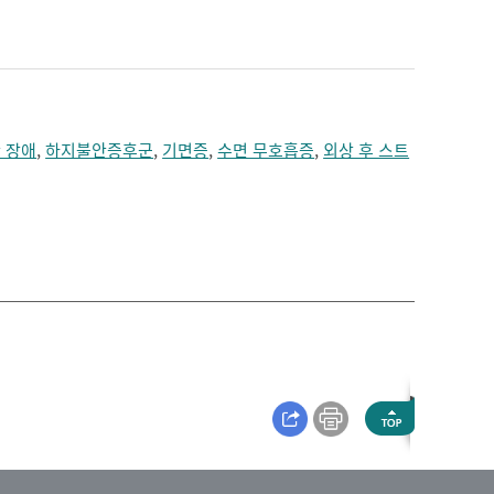
짓누르는 느낌
치매
턱의 통증
편두통
혼수
 장애
,
하지불안증후군
,
기면증
,
수면 무호흡증
,
외상 후 스트