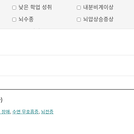
낮은 학업 성취
내분비계이상
뇌수종
뇌압상승증상
두부 외상
두통
머리모양 변형
모발 탈색
무의식
박동성 통증
비웃는 듯한 표정
삐뚤어진 눈, 코, 입
안면 변형
안면마비
어지러움
언어장애
)
얼굴부종
얼굴에 땀이 남
 장애
,
수면 무호흡증
,
뇌전증
얼굴이 화끈거림
얼굴형태의 이상
의식 저하
이마가 넓어짐