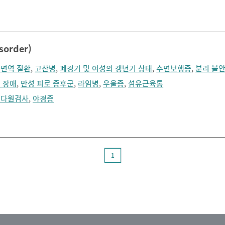
졸림
지남력 장애
콧등이 넓어짐
턱끝이 커보임
학습장애
혼돈
sorder)
면역 질환
,
고산병
,
폐경기 및 여성의 갱년기 상태
,
수면보행증
,
분리 불안
 장애
,
만성 피로 증후군
,
라임병
,
우울증
,
섬유근육통
면다원검사
,
야경증
1