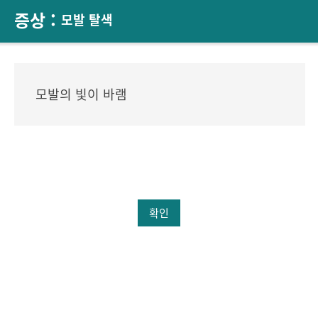
증상 :
모발 탈색
모발의 빛이 바램
확인