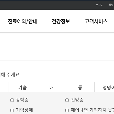
본문바로가기
로그인
회원
진료예약/안내
건강정보
고객서비스
릭해 주세요
가슴
배
등
엉덩
강박증
건망증
기억장애
깨어나면 기억하지 못