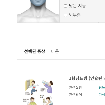
낮은 지능
뇌부종
달모양의 둥근 얼굴
만성 부비동염
무균성 뇌막염
선택된 증상
다음
볼이 처짐
실행증
안면홍조
1형당뇨병 (인슐린 의존성
얼굴모양변화
관련질환
당뇨
얼굴이 밋밋함
관련용어
다
의식 변화