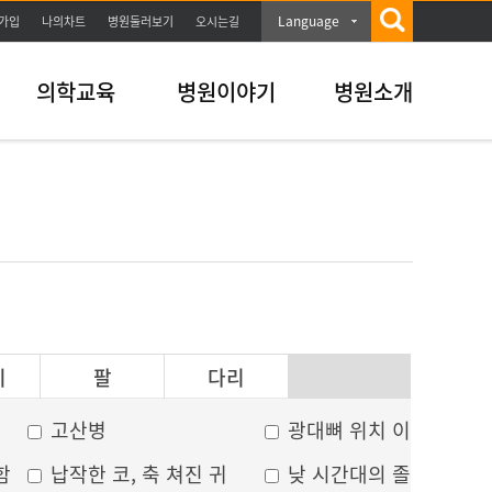
Language
가입
나의차트
병원둘러보기
오시는길
의학교육
병원이야기
병원소개
이
팔
다리
고산병
광대뼈 위치 이상
함
납작한 코, 축 쳐진 귀
낮 시간대의 졸음