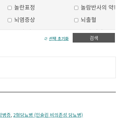
놀란표정
놀람반사의 약화
뇌염증상
뇌출혈
두피 건조
두피 열상
검색
선택 초기화
모발이 가늘어짐
모발이 거침
방향감각 상실
볼, 눈주위 움푹 꺼짐
수막자극증상
실인증
안면부 출혈
안면통
얼굴 중심선이 안맞음
얼굴 한쪽의 반점
얼굴에 털이 자람
얼굴의 나비모양 홍반
막병증
,
2형당뇨병 (인슐린 비의존성 당뇨병)
운동 실어증
원형, 타원형의 탈모
이마의 주름
이중턱