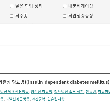
낮은 학업 성취
내분비계이상
뇌수종
뇌압상승증상
두부 외상
두통
머리모양 변형
모발 탈색
무의식
박동성 통증
비웃는 듯한 표정
삐뚤어진 눈, 코, 입
안면 변형
안면마비
어지러움
언어장애
 당뇨병)(Insulin-dependent diabetes mellitus)
얼굴부종
얼굴에 땀이 남
병성 말초신경병증
,
임신성 당뇨병
,
당뇨병성 족부 질환
,
당뇨병
,
당뇨망
얼굴이 화끈거림
얼굴형태의 이상
식증
,
다발신경근병증
,
야간공복
,
인슐린저항
의식 저하
이마가 넓어짐