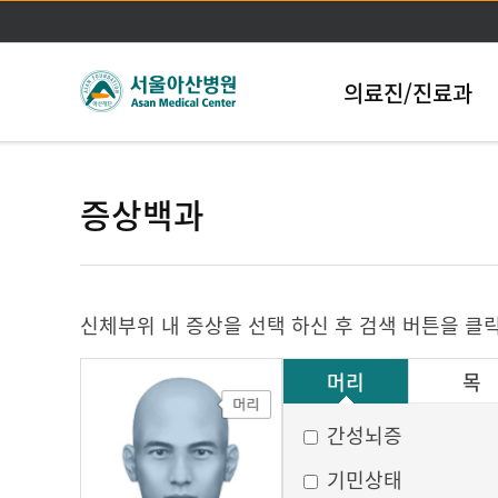
의료진/진료과
증상백과
신체부위 내 증상을 선택 하신 후 검색 버튼을 클
머리
목
그 외
간성뇌증
기민상태