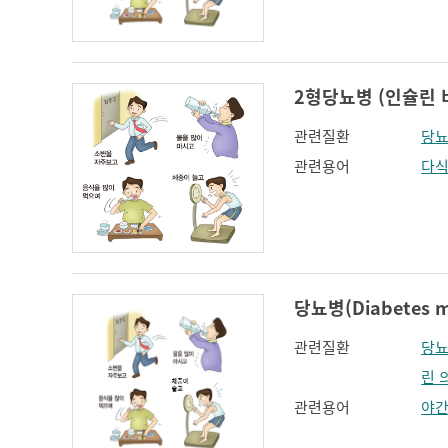
인지장애
코 옆과 입꼬리 주름
하악전돌
2형당뇨병 (인슐린 비의존
관련질환
당뇨
관련용어
다
당뇨병(Diabetes me
관련질환
당뇨
린 
관련용어
야