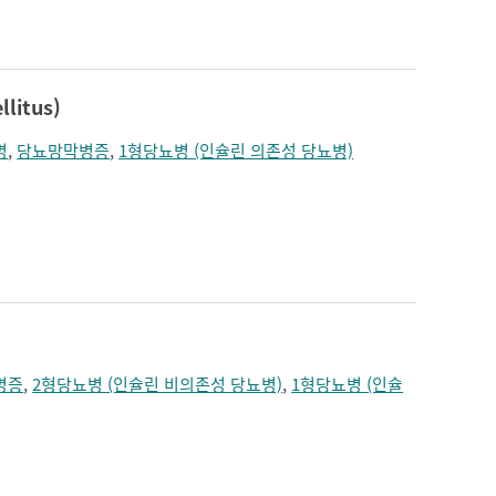
짓누르는 느낌
치매
턱의 통증
편두통
혼수
litus)
병
,
당뇨망막병증
,
1형당뇨병 (인슐린 의존성 당뇨병)
병증
,
2형당뇨병 (인슐린 비의존성 당뇨병)
,
1형당뇨병 (인슐