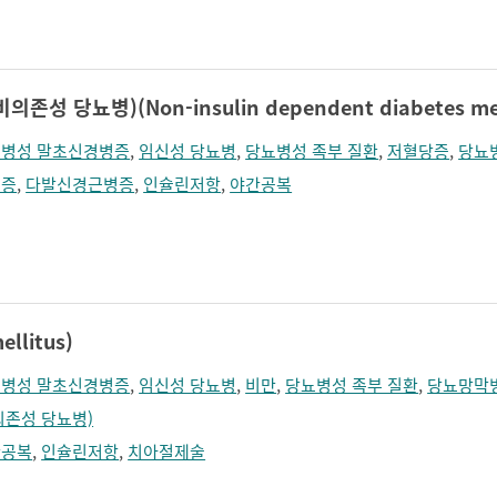
졸림
지남력 장애
콧등이 넓어짐
턱끝이 커보임
학습장애
혼돈
성 당뇨병)(Non-insulin dependent diabetes mel
병성 말초신경병증
,
임신성 당뇨병
,
당뇨병성 족부 질환
,
저혈당증
,
당뇨
식증
,
다발신경근병증
,
인슐린저항
,
야간공복
llitus)
병성 말초신경병증
,
임신성 당뇨병
,
비만
,
당뇨병성 족부 질환
,
당뇨망막
의존성 당뇨병)
간공복
,
인슐린저항
,
치아절제술