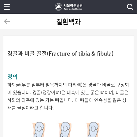
질환백과
경골과 비골 골절(Fracture of tibia & fibula)
정의
하퇴골(무릎 밑부터 발목까지의 다리뼈)은 경골과 비골로 구성되
어 있습니다. 경골(정강이뼈)은 내측에 있는 굵은 뼈이며, 비골은
하퇴의 외측에 있는 가는 뼈입니다. 이 뼈들이 연속성을 잃은 상
태를 골절이라고 합니다.