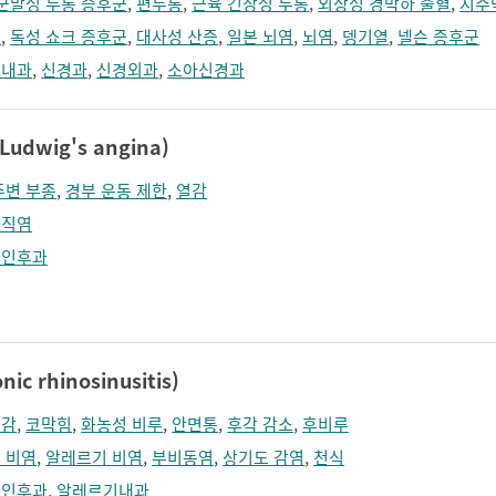
군발성 두통 증후군
,
편두통
,
근육 긴장성 두통
,
외상성 경막하 출혈
,
지주
증
,
독성 쇼크 증후군
,
대사성 산증
,
일본 뇌염
,
뇌염
,
뎅기열
,
넬슨 증후군
년내과
,
신경과
,
신경외과
,
소아신경과
dwig's angina)
주변 부종
,
경부 운동 제한
,
열감
와직염
비인후과
 rhinosinusitis)
태감
,
코막힘
,
화농성 비루
,
안면통
,
후각 감소
,
후비루
 비염
,
알레르기 비염
,
부비동염
,
상기도 감염
,
천식
비인후과
,
알레르기내과