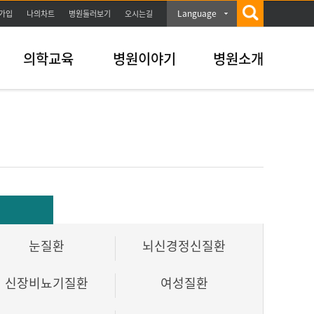
Language
가입
나의차트
병원둘러보기
오시는길
의학교육
병원이야기
병원소개
눈질환
뇌신경정신질환
신장비뇨기질환
여성질환