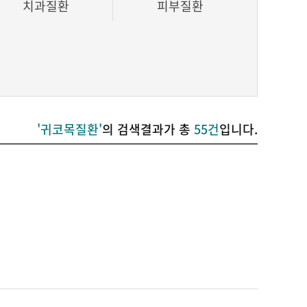
치과질환
피부질환
'귀코목질환'
의 검색결과가 총
55건
입니다.