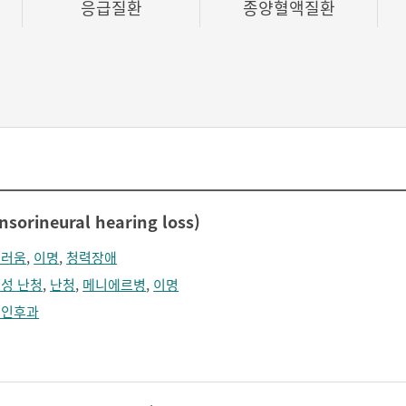
응급질환
종양혈액질환
rineural hearing loss)
지러움
,
이명
,
청력장애
성 난청
,
난청
,
메니에르병
,
이명
비인후과