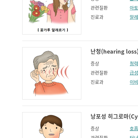
관련질환
아토
진료과
알
난청(hearing loss
증상
청
관련질환
급성
진료과
이
낭포성 히그로마(Cyst
증상
호
관련질환
터너