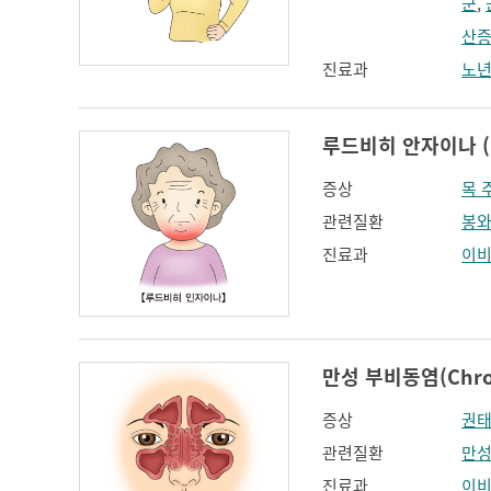
군
,
산
진료과
노
루드비히 안자이나 (Lu
증상
목 
관련질환
봉
진료과
이
만성 부비동염(Chronic
증상
권
관련질환
만성
진료과
이