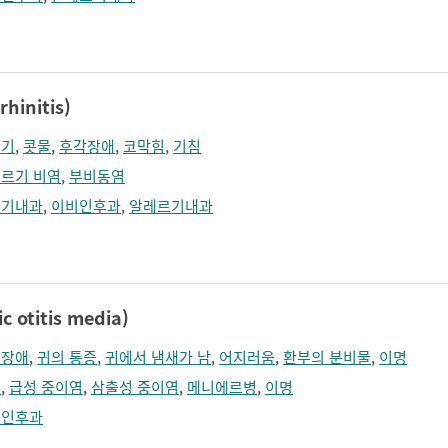
hinitis)
채기
,
콧물
,
후각장애
,
코막힘
,
기침
르기 비염
,
부비동염
흡기내과
,
이비인후과
,
알레르기내과
otitis media)
력장애
,
귀의 통증
,
귀에서 냄새가 남
,
어지러움
,
환부의 분비물
,
이명
훈
,
급성 중이염
,
삼출성 중이염
,
메니에르병
,
이명
비인후과