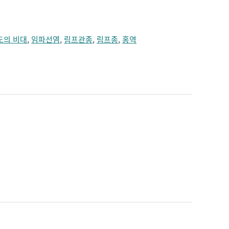
도의 비대
,
임파선염
,
림프관종
,
림프종
,
홍역