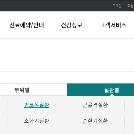
본문바로가기
로그인
회원
진료예약/안내
건강정보
고객서비스
부위별
질환별
귀코목질환
근골격질환
소화기질환
순환기질환