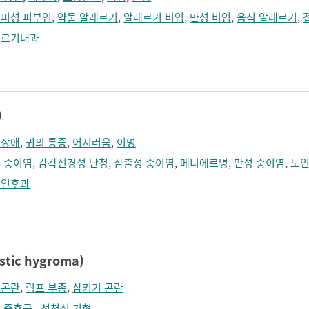
피성 피부염
,
약물 알레르기
,
알레르기 비염
,
만성 비염
,
음식 알레르기
,
레르기내과
)
력장애
,
귀의 통증
,
어지러움
,
이명
 중이염
,
감각신경성 난청
,
삼출성 중이염
,
메니에르병
,
만성 중이염
,
노인
비인후과
ic hygroma)
흡곤란
,
림프 부종
,
삼키기 곤란
 증후군
,
선천성 기형