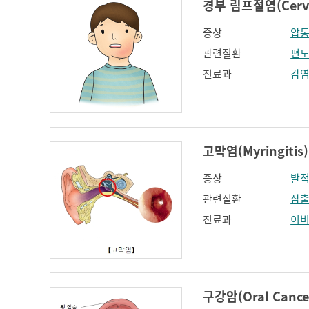
경부 림프절염(Cervic
증상
압
관련질환
편
진료과
감
고막염(Myringitis)
증상
발
관련질환
삼출
진료과
이
구강암(Oral Cance