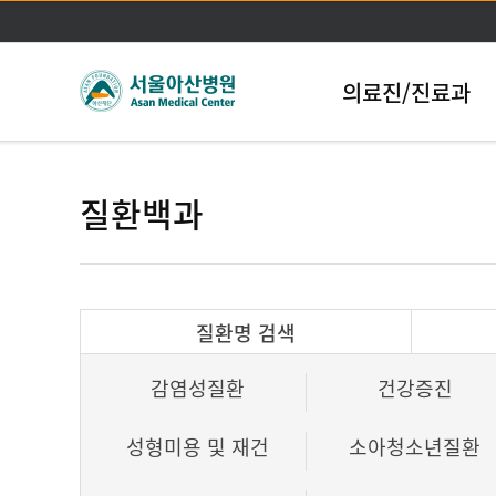
의료진/진료과
질환백과
질환명 검색
감염성질환
건강증진
성형미용 및 재건
소아청소년질환