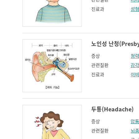
진료과
성
노인성 난청(Presbyc
증상
청
관련질환
감각
진료과
이
두통(Headache)
증상
압
관련질환
뇌