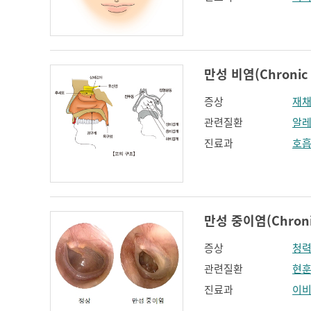
만성 비염(Chronic r
증상
재
관련질환
알레
진료과
호
만성 중이염(Chronic 
증상
청
관련질환
현
진료과
이