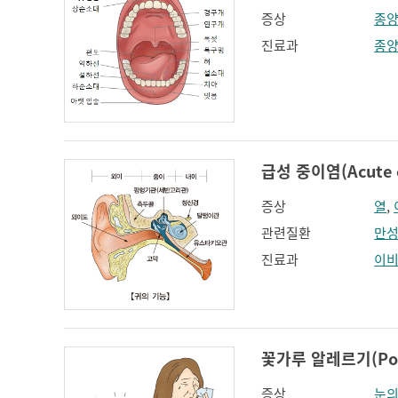
증상
종양
진료과
종
급성 중이염(Acute ot
증상
열
,
관련질환
만성
진료과
이
꽃가루 알레르기(Polle
증상
눈의