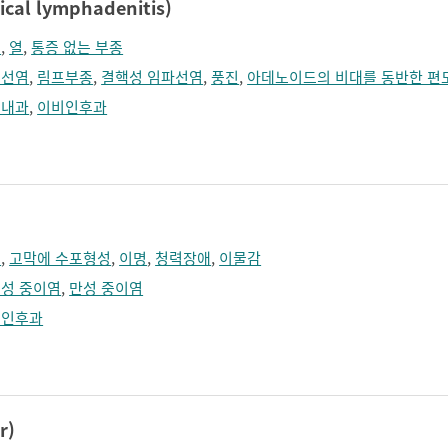
al lymphadenitis)
통
,
열
,
통증 없는 부종
도선염
,
림프부종
,
결핵성 임파선염
,
풍진
,
아데노이드의 비대를 동반한 편
염내과
,
이비인후과
적
,
고막에 수포형성
,
이명
,
청력장애
,
이물감
성 중이염
,
만성 중이염
비인후과
r)