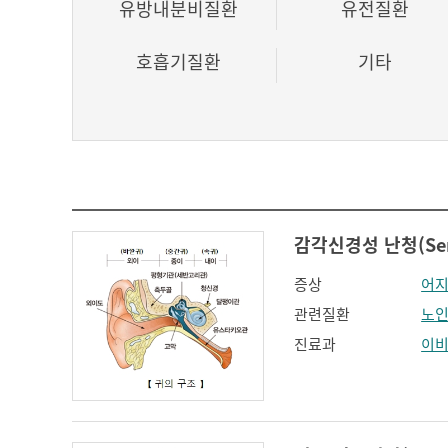
유방내분비질환
유전질환
호흡기질환
기타
감각신경성 난청(Senso
증상
어
관련질환
노인
진료과
이