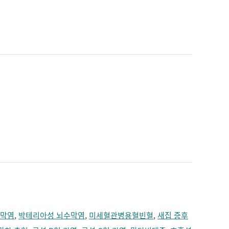
수막염
,
박테리아성 뇌수막염
,
미세혈관병용혈빈혈
,
새집 증후