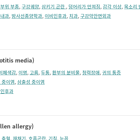
부위 부종
,
구강궤양
,
삼키기 곤란
,
덩어리가 만져짐
,
감각 이상
,
목소리 
양내과
,
방사선종양학과
,
이비인후과
,
치과
,
구강악안면외과
itis media)
이폐색감
,
이명
,
고름
,
두통
,
환부의 분비물
,
청력장애
,
귀의 통증
 중이염
,
삼출성 중이염
비인후과
n allergy)
 충혈
,
재채기
,
호흡곤란
,
기침
,
눈꼽