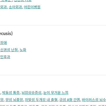
형외과
,
소아외과
,
어린이병원
usis)
력장애
신경성 난청
,
노화
비인후과
통
,
박동성 통증
,
뇌압상승증상
,
눈이 무거운 느낌
종양
,
양성 뇌종양
,
자발성 두개강 내 출혈
,
급성 A형 간염
,
바이러스성 뇌