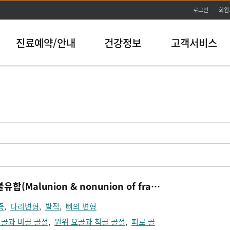
본문바로가기
로그인
회원
진료예약/안내
건강정보
고객서비스
골절 후 부정 유합, 불유합(Malunion & nonunion of fracture)
증
,
다리변형
,
발적
,
뼈의 변형
골과 비골 골절
,
원위 요골과 척골 골절
,
피로 골