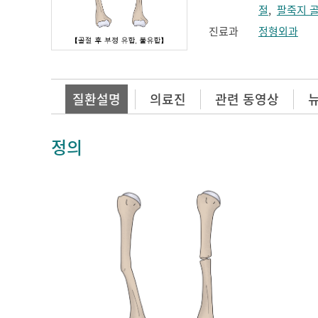
절
,
팔죽지 
진료과
정형외과
질환설명
의료진
관련 동영상
정의