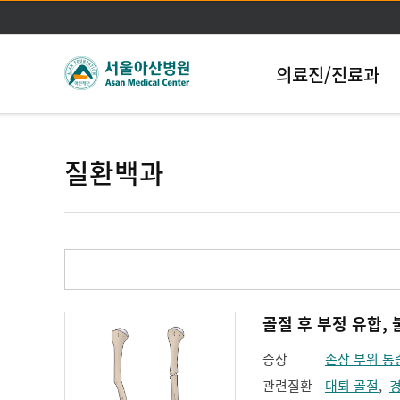
의료진/진료과
질환백과
증상
손상 부위 통
관련질환
대퇴 골절
,
경