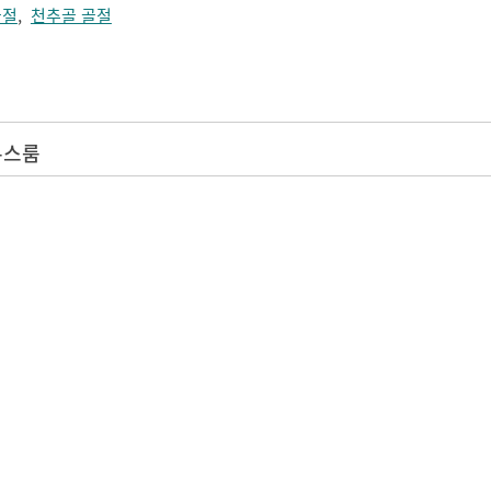
골절
,
천추골 골절
뉴스룸