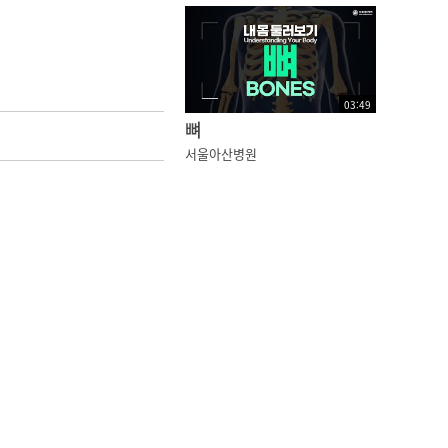
03
:
49
뼈
서울아산병원