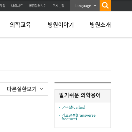
Language
가입
나의차트
병원둘러보기
오시는길
의학교육
병원이야기
병원소개
다른질환보기
알기쉬운 의학용어
굳은살(callus)
가로골절(transverse
fracture)