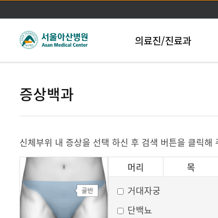
본문바로가기
의료진/진료과
증상백과
신체부위 내 증상을 선택 하신 후 검색 버튼을 클릭해
머리
목
그 외
거대자궁
단백뇨