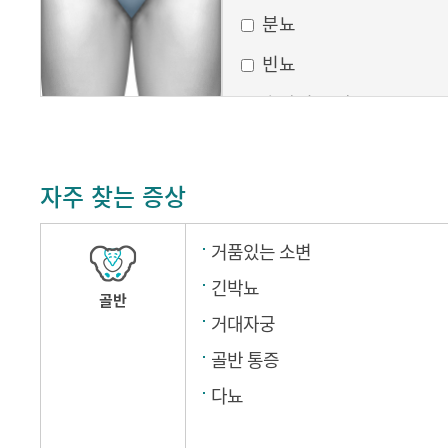
분뇨
빈뇨
습관성 유산
요로감염
자궁 수축
자주 찾는 증상
탁한 소변
거품있는 소변
태아의 하강감
긴박뇨
골반
거대자궁
골반 통증
다뇨