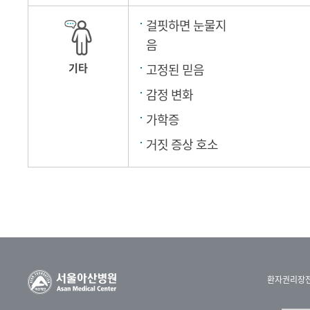
걸핏하면 눈물지
음
기타
고정된 믿음
감정 변화
가학증
거짓 증상 호소
환자권리장