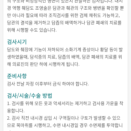
의 구조와 비정상적인 병변이 있는지 관찰하는 검사입니다. 내시
경 역행 췌담도 조영술은 담관과 췌관의 구조와 병변을 확인할 뿐
만 아니라 필요에 따라 조직검사를 위한 검체 채취도 가능하고,
담관의 결석을 제거하고 담즙의 배액하거나 담관 폐쇄의 치료를
위해 시행할 수도 있습니다.
검사시기
담도와 췌장에 기능이 저하되어 소화기계 증상이나 황달 등이 발
생하였을때, 담석증의 치료, 담즙의 배액, 담관 폐쇄의 치료를 위
해 의료진의 판단 하에 시행하게 됩니다.
준비사항
검사 전날 자정 이후부터 금식 하여야 합니다.
검사/시술/수술 방법
1. 검사를 위해 모든 옷과 악세서리는 제거하고 검사용 가운을 착
용합니다.
2. 검사 직전 내시경 삽입 시 구역질이나 구토가 발생할 수 있으
므로 목마취를 시행하고, 수면 내시경일 경우 수면제를 투약합니