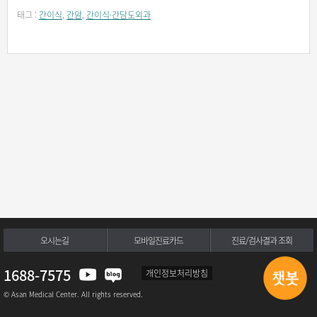
태그 :
간이식
,
간암
,
간이식·간담도외과
오시는길
모바일진료카드
진료/검사결과 조회
1688-7575
개인정보처리방침
© Asan Medical Center. All rights reserved.