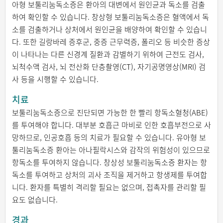
아형 보툴리눔독소증은 환아의 대변에서 원인균과 독소를 검출
하여 확인할 수 있습니다. 창상형 보툴리눔독소증은 혈액에서 독
소를 검출하거나 상처에서 원인균을 배양하여 확인할 수 있습니
다. 또한 길랑바레 증후군, 중증 근무력증, 폴리오 등 비슷한 증상
이 나타나는 다른 신경계 질환과 감별하기 위하여 근전도 검사,
뇌척수액 검사, 뇌 전산화 단층촬영(CT), 자기공명영상(MRI) 검
사 등을 시행할 수 있습니다.
치료
보툴리눔독소증으로 진단되면 가능한 한 빨리 항독소혈청(ABE)
를 투여해야 합니다. 대부분 호흡근 마비로 인한 호흡부전으로 사
망하므로, 인공호흡 등의 치료가 필요할 수 있습니다. 유아형 보
툴리눔독소증 환아는 아나필락시스와 감작의 위험성이 있으므로
항독소를 투여하지 않습니다. 창상성 보툴리눔독소증 환자는 항
독소를 투여하고 상처의 괴사 조직을 제거하고 항생제를 투여합
니다. 환자를 특별히 격리할 필요는 없으며, 접촉자를 관리할 필
요도 없습니다.
경과