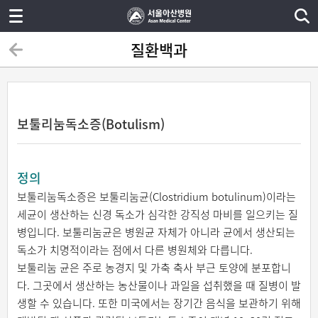
질환백과
보툴리눔독소증(Botulism)
정의
보툴리눔독소증은 보툴리눔균(Clostridium botulinum)이라는
세균이 생산하는 신경 독소가 심각한 강직성 마비를 일으키는 질
병입니다. 보툴리눔균은 병원균 자체가 아니라 균에서 생산되는
독소가 치명적이라는 점에서 다른 병원체와 다릅니다.
보툴리눔 균은 주로 농경지 및 가축 축사 부근 토양에 분포합니
다. 그곳에서 생산하는 농산물이나 과일을 섭취했을 때 질병이 발
생할 수 있습니다. 또한 미국에서는 장기간 음식을 보관하기 위해