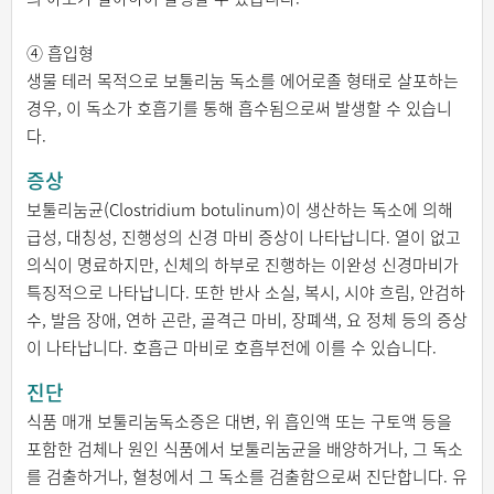
④ 흡입형
생물 테러 목적으로 보툴리눔 독소를 에어로졸 형태로 살포하는
경우, 이 독소가 호흡기를 통해 흡수됨으로써 발생할 수 있습니
다.
증상
보툴리눔균(Clostridium botulinum)이 생산하는 독소에 의해
급성, 대칭성, 진행성의 신경 마비 증상이 나타납니다. 열이 없고
의식이 명료하지만, 신체의 하부로 진행하는 이완성 신경마비가
특징적으로 나타납니다. 또한 반사 소실, 복시, 시야 흐림, 안검하
수, 발음 장애, 연하 곤란, 골격근 마비, 장폐색, 요 정체 등의 증상
이 나타납니다. 호흡근 마비로 호흡부전에 이를 수 있습니다.
진단
식품 매개 보툴리눔독소증은 대변, 위 흡인액 또는 구토액 등을
포함한 검체나 원인 식품에서 보툴리눔균을 배양하거나, 그 독소
를 검출하거나, 혈청에서 그 독소를 검출함으로써 진단합니다. 유