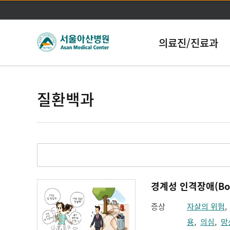
의료진/진료과
질환백과
경계성 인격장애(Border
증상
자살의 위험
용
,
의심
,
망