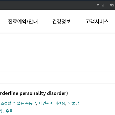
본문바로가기
로그인
회원
진료예약/안내
건강정보
고객서비스
line personality disorder)
,
조절할 수 없는 충동감
,
대인관계 어려움
,
약물남
상
,
우울