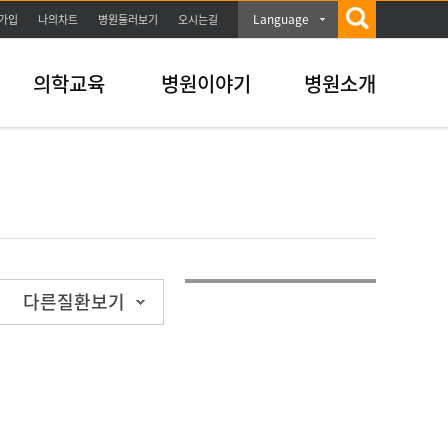
Language
가입
나의차트
병원둘러보기
오시는길
의학교육
병원이야기
병원소개
다른질환보기