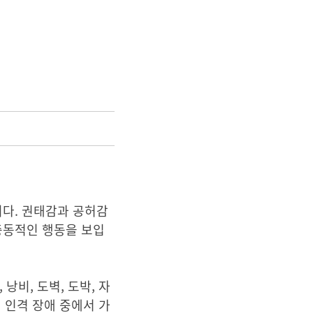
니다. 권태감과 공허감
충동적인 행동을 보입
비, 도벽, 도박, 자
 인격 장애 중에서 가