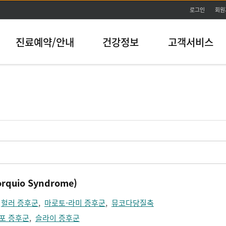
본문바로가기
로그인
회원
진료예약/안내
건강정보
고객서비스
uio Syndrome)
,
헐러 증후군
,
마로토-라미 증후군
,
뮤코다당질축
포 증후군
,
슬라이 증후군