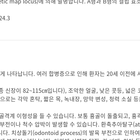
ic map locus)에 의해 발병합니다. A형과 B형의 결핍 
24.3
게 나타납니다. 여러 합병증으로 인해 환자는 20세 이전에
장이 82~115㎝입니다), 조악한 얼굴, 낮은 콧등, 넓은 코
증상으로는 각막 혼탁, 짧은 목, 녹내장, 망막 변성, 청력 소실 
골격계 이형성을 들 수 있습니다. 보통 흉골이 돌출되고, 
이나 척수 압박이 발생할 수 있습니다. 환축추아탈구(atlan
다. 치상돌기(odontoid process)의 발육 부전으로 인하여