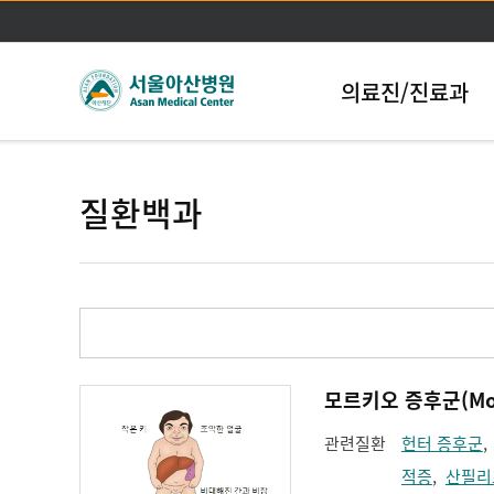
의료진/진료과
질환백과
모르키오 증후군(Morq
관련질환
헌터 증후군
적증
,
산필리