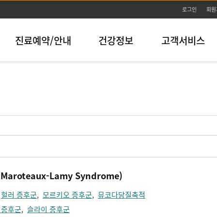
본문바로가기
로그인
회원
진료예약/안내
건강정보
고객서비스
roteaux-Lamy Syndrome)
,
헐러 증후군
,
모르키오 증후군
,
뮤코다당질축적
 증후군
,
슬라이 증후군