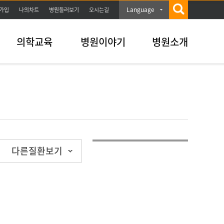
Language
가입
나의차트
병원둘러보기
오시는길
의학교육
병원이야기
병원소개
다른질환보기