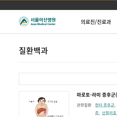
의료진/진료과
질환백과
마로토-라미 증후군(Ma
관련질환
헌터 증후군
증
,
산필리포