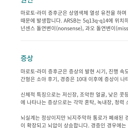
마로토-라미 증후군은 상염색체 열성 유전을 하며 N-acetyl
때문에 발생합니다. ARSB는 5q13q-q14에 위치하
넌센스 돌연변이(nonsense), 과오 돌연변이(misse
증상
마로토-라미 증후군은 증상의 발현 시기, 진행 속도,
간형은 소아 후기, 경증은 10대 이후에 증상이 나
신체적 특징으로는 저신장, 조악한 얼굴, 낮은 콧등과
에 나타나는 증상으로는 각막 혼탁, 녹내장, 청력 
뇌실계는 정상이지만 뇌지주막하 통로가 폐쇄된 경우에는
이 확장되고 뇌압이 상승합니다. 경증인 경우에는 