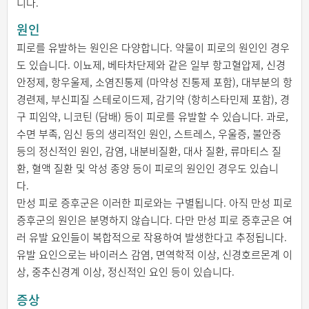
니다.
원인
피로를 유발하는 원인은 다양합니다. 약물이 피로의 원인인 경우
도 있습니다. 이뇨제, 베타차단제와 같은 일부 항고혈압제, 신경
안정제, 항우울제, 소염진통제 (마약성 진통제 포함), 대부분의 항
경련제, 부신피질 스테로이드제, 감기약 (항히스타민제 포함), 경
구 피임약, 니코틴 (담배) 등이 피로를 유발할 수 있습니다. 과로,
수면 부족, 임신 등의 생리적인 원인, 스트레스, 우울증, 불안증
등의 정신적인 원인, 감염, 내분비질환, 대사 질환, 류마티스 질
환, 혈액 질환 및 악성 종양 등이 피로의 원인인 경우도 있습니
다.
만성 피로 증후군은 이러한 피로와는 구별됩니다. 아직 만성 피로
증후군의 원인은 분명하지 않습니다. 다만 만성 피로 증후군은 여
러 유발 요인들이 복합적으로 작용하여 발생한다고 추정됩니다.
유발 요인으로는 바이러스 감염, 면역학적 이상, 신경호르몬계 이
상, 중추신경계 이상, 정신적인 요인 등이 있습니다.
증상