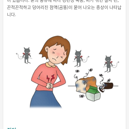
이 있습니다. 균의 종류에 따라 경련성 복통, 피가 섞인 설사 변,
끈적끈적하고 덩어리진 점액(곰똥)이 묻어 나오는 증상이 나타납
니다.