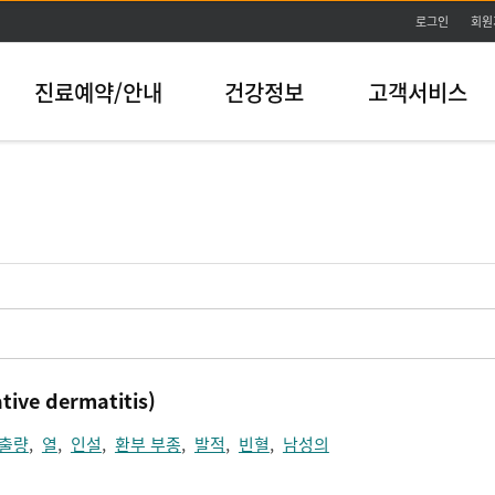
본문바로가기
로그인
회원
진료예약/안내
건강정보
고객서비스
ive dermatitis)
출량
,
열
,
인설
,
환부 부종
,
발적
,
빈혈
,
남성의