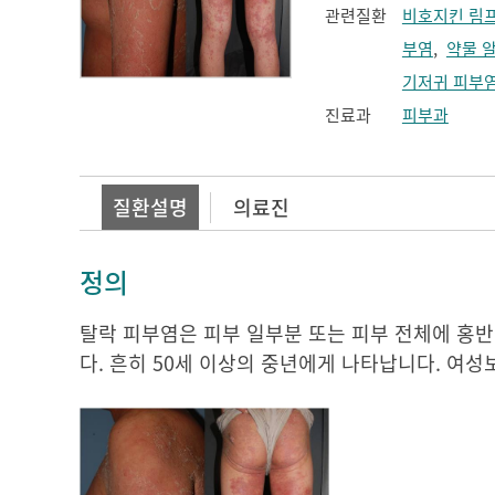
관련질환
비호지킨 림
부염
,
약물 
기저귀 피부
진료과
피부과
질환설명
의료진
정의
탈락 피부염은 피부 일부분 또는 피부 전체에 홍
다. 흔히 50세 이상의 중년에게 나타납니다. 여성