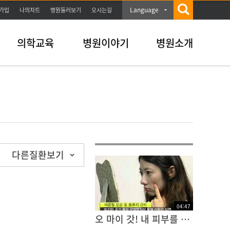
Language
가입
나의차트
병원둘러보기
오시는길
의학교육
병원이야기
병원소개
다른질환보기
04
:
47
오 마이 갓! 내 피부를 돌려 주랑께~