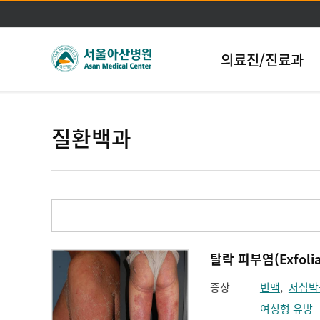
의료진/진료과
질환백과
탈락 피부염(Exfoliat
증상
빈맥
,
저심박
여성형 유방