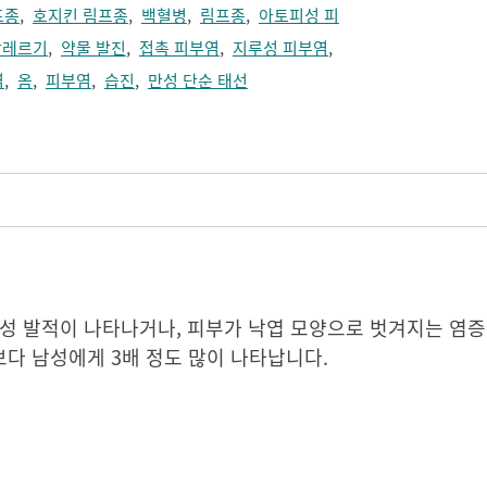
프종
,
호지킨 림프종
,
백혈병
,
림프종
,
아토피성 피
알레르기
,
약물 발진
,
접촉 피부염
,
지루성 피부염
,
염
,
옴
,
피부염
,
습진
,
만성 단순 태선
반성 발적이 나타나거나, 피부가 낙엽 모양으로 벗겨지는 염
보다 남성에게 3배 정도 많이 나타납니다.