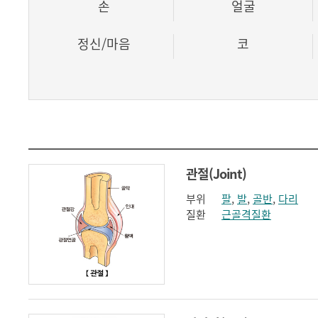
손
얼굴
정신/마음
코
관절(Joint)
부위
팔
,
발
,
골반
,
다리
질환
근골격질환