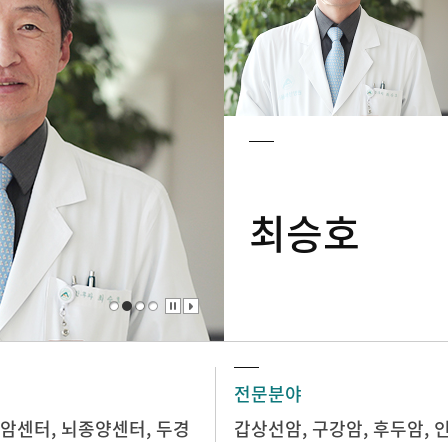
최승호
전문분야
암센터
,
뇌종양센터
,
두경
갑상선암, 구강암, 후두암, 