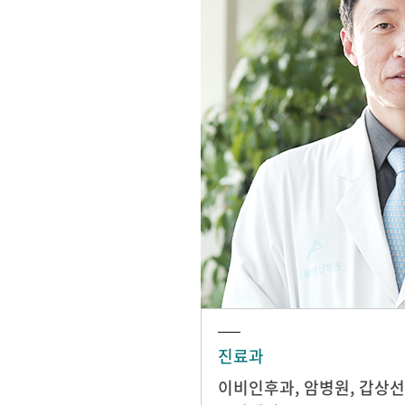
진료과
이비인후과
,
암병원
,
갑상선