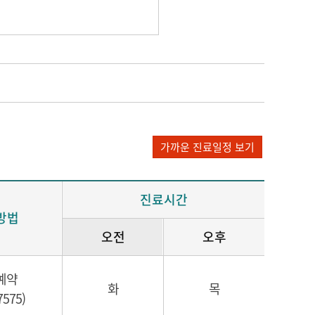
가까운 진료일정 보기
진료시간
방법
오전
오후
예약
화
목
7575)