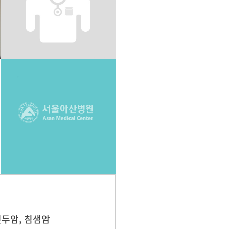
인두암, 침샘암