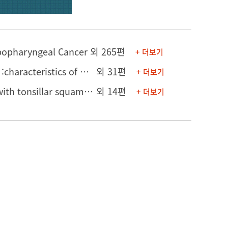
ypopharyngeal Cancer
외 265편
+ 더보기
[의학포스터] Idiopathic unilateral vocal fold paralysis in older patients :characteristics of disease course and implication of computed tomography for evaluation of etiology
외 31편
+ 더보기
[연구발표] Is contralateral neck dissection necessary for the patients with tonsillar squamous cell carcinoma and ipsilateral but no contralateral positive neck?
외 14편
+ 더보기