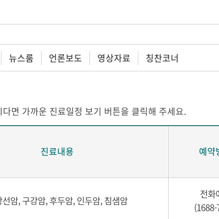
뉴스룸
언론보도
영상자료
칭찬코너
다면 가까운 진료일정 보기 버튼을 클릭해 주세요.
진료내용
예약
전화
선암, 구강암, 후두암, 인두암, 침샘암
(1688-