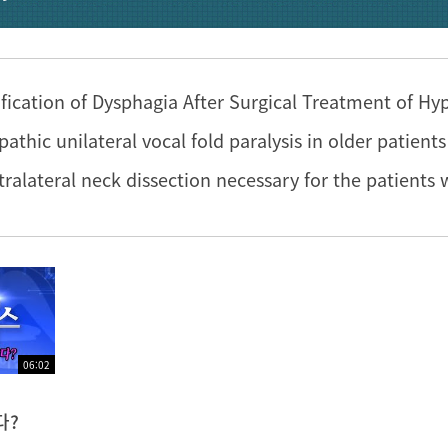
ification of Dysphagia After Surgical Treatment of H
06:02
다?