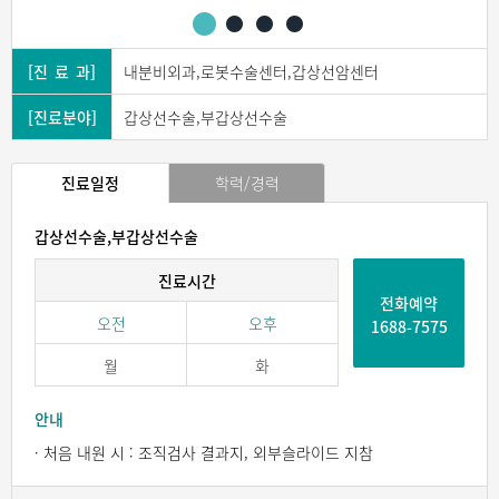
[진 료 과]
내분비외과,로봇수술센터,갑상선암센터
[진료분야]
갑상선수술,부갑상선수술
진료일정
학력/경력
갑상선수술,부갑상선수술
진료시간
전화예약
오전
오후
1688-7575
월
화
안내
· 처음 내원 시 : 조직검사 결과지, 외부슬라이드 지참