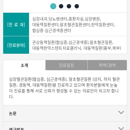
심장내과,당뇨병센터,중환자실,심장병원,
[진 료 과]
대동맥질환센터,말초혈관질환센터,판막질환센터,
협심증·심근경색증센터
관상동맥질환(협심증,심근경색증),말초혈관질환,
[진료분야]
대동맥판막스텐트치료클리닉, 대동맥질환(흉부,복부)
소개
진료일정
학력/경력
심장혈관질환(협심증, 심근경색증), 말초혈관질환 (상지, 하지 혈관
질환, 경동맥, 대동맥질환)을 진료하고 있으며 환자분들에게 눈높
이 진료를 통해 서로 신뢰가 형성될 수 있는 의료인이 되고자 합니
다.
논문
연구발표