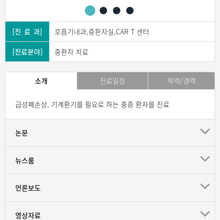
[진 료 과]
호흡기내과,중환자실,CAR T 센터
[진료분야]
중환자 치료
소개
진료일정
학력/경력
급성폐손상, 기계환기를 필요로 하는 중증 환자를 진료
논문
뉴스룸
언론보도
영상자료