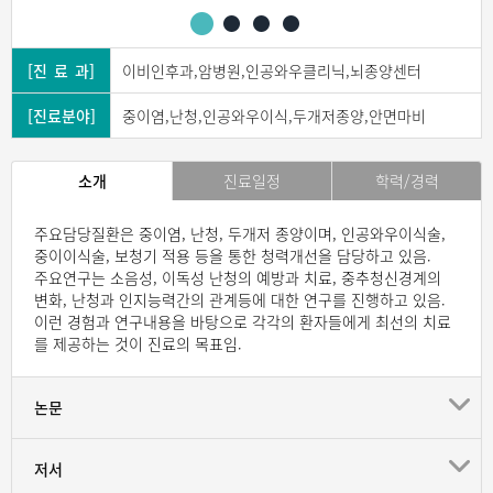
[진 료 과]
이비인후과,암병원,인공와우클리닉,뇌종양센터
[진료분야]
중이염,난청,인공와우이식,두개저종양,안면마비
소개
진료일정
학력/경력
주요담당질환은 중이염, 난청, 두개저 종양이며, 인공와우이식술,
중이이식술, 보청기 적용 등을 통한 청력개선을 담당하고 있음.
주요연구는 소음성, 이독성 난청의 예방과 치료, 중추청신경계의
변화, 난청과 인지능력간의 관계등에 대한 연구를 진행하고 있음.
이런 경험과 연구내용을 바탕으로 각각의 환자들에게 최선의 치료
를 제공하는 것이 진료의 목표임.
논문
저서