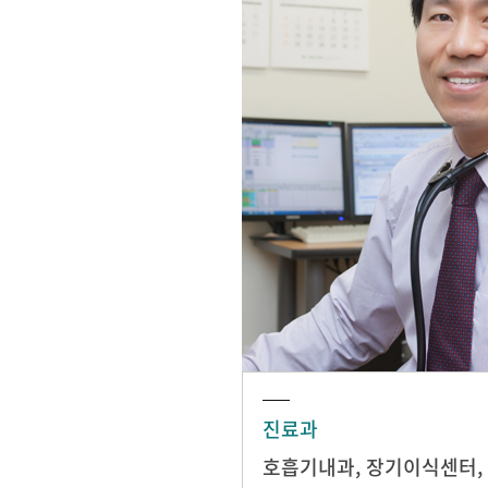
진료과
호흡기내과
,
장기이식센터
,