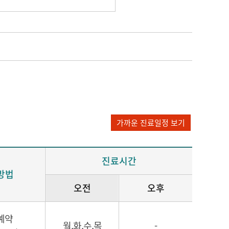
가까운 진료일정 보기
진료시간
방법
오전
오후
예약
월,화,수,목
-