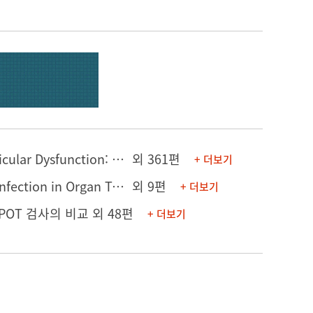
[논문] Outcomes of Lung Transplantation in Patients With Right Ventricular Dysfunction: A Single-Center Retrospective Analysis Comparing ECMO Configurations in a Bridge-to-Transplant Setting
외 361편
+ 더보기
[의학포스터] Outcomes of Pulmonary Nontuberculous Mycobacterial Infection in Organ Transplant Recipients
외 9편
+ 더보기
SPOT 검사의 비교
외 48편
+ 더보기