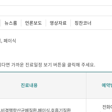
뉴스룸
언론보도
영상자료
칭찬코너
, 폐이식
다면 가까운 진료일정 보기 버튼을 클릭해 주세요.
진료내용
예약
전화
,비결핵항산균폐질환,폐이식,호흡기질환