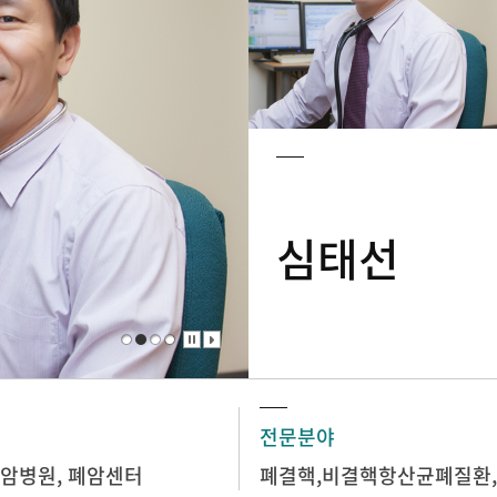
심태선
전문분야
암병원
,
폐암센터
폐결핵,비결핵항산균폐질환