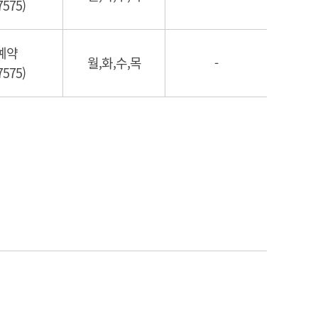
7575)
예약
월,화,수,목
-
7575)