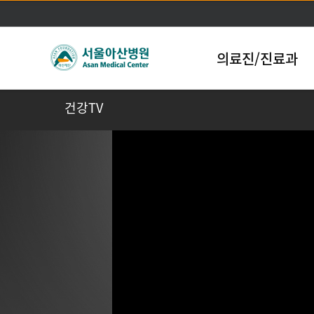
의료진/진료과
건강TV