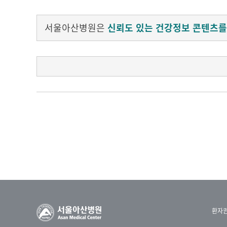
서울아산병원은
신뢰도 있는 건강정보 콘텐츠를
전쟁의 포화로 전 세계에서
가장 위험한 나라가 된 아프가니스탄
온갖 위태로움을 무릅쓰고
아프가니스탄의 소외된 이웃들을 위해
봉사와 사랑을 실천하는 이가 있습니다.
제33회 아산상 사회봉사상
콩으로 심은 희망, 아프가니스탄에서 싹트다
환자
영양과 교육 인터내셔널 권순영 대표