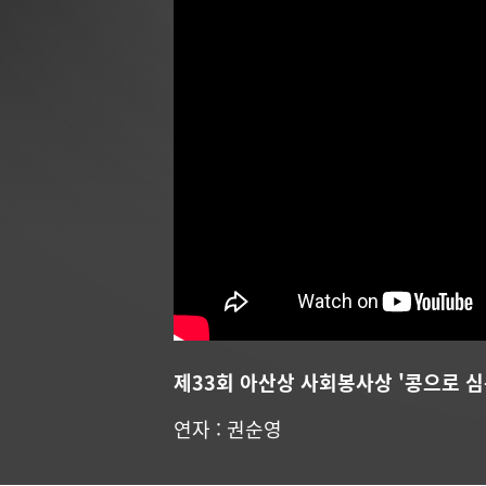
제33회 아산상 사회봉사상 '콩으로 
연자 : 권순영