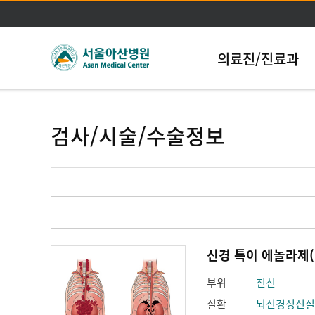
의료진/진료과
검사/시술/수술정보
신경 특이 에놀라제(Neu
부위
전신
질환
뇌신경정신질