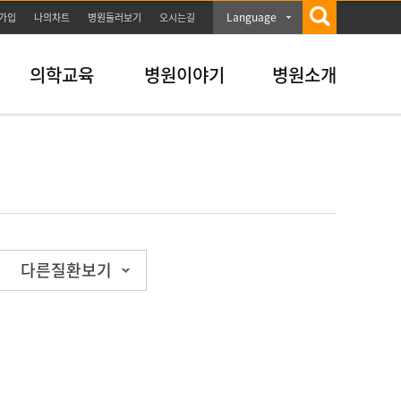
Language
가입
나의차트
병원둘러보기
오시는길
의학교육
병원이야기
병원소개
다른질환보기