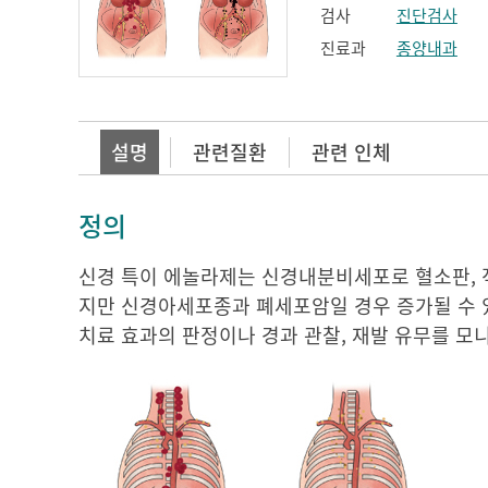
검사
진단검사
진료과
종양내과
설명
관련질환
관련 인체
정의
신경 특이 에놀라제는 신경내분비세포로 혈소판, 적
지만 신경아세포종과 폐세포암일 경우 증가될 수 
치료 효과의 판정이나 경과 관찰, 재발 유무를 모