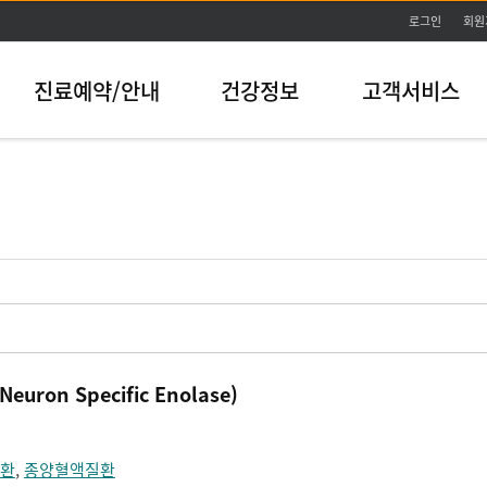
본문바로가기
로그인
회원
진료예약/안내
건강정보
고객서비스
ron Specific Enolase)
환
,
종양혈액질환