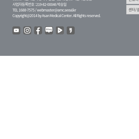
사업자등록번호 : 219-82-00046 박승일
TEL 1688-7575 /
webmaster@amc.seoul.kr
Copyright@2014 by Asan Medical Center. All Rights reserved.