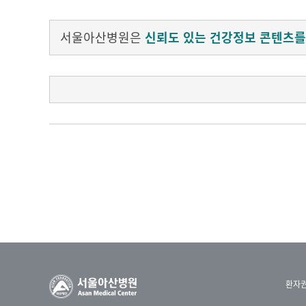
서울아산병원은
신뢰도 있는 건강정보 콘텐츠를
척추측만증을 안고 태어난 정은이(13)는 척추 
1년에 두 번씩 수술을 받았다.
벌써 10년째. 끝이 오긴 할까 싶으면서도
수백 번 상상하던 최종 수술 날이 드디어 찾아왔
정은이는 10년 전 수술을 막 시작하던
자신에게 해주고 싶은 말로 소감을 대신했다.
환자
“앞으로 오랫동안 수술할 거고 사람들의 시선도