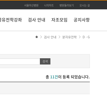
서울아산병원
나의차트
병원둘러보기
오시는 길
학유전학강좌
검사 안내
자조모임
공지사항
검사 안내
분자유전학
D - G
검색
총
11건
이 등록 되었습니다.