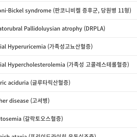
oni-Bickel syndrome (판코니비켈 증후군, 당원병 11형)
torubral Pallidoluysian atrophy (DRPLA)
lial Hyperuricemia (가족성고뇨산혈증)
lial Hypercholesterolemia (가족성 고콜레스테롤혈증)
aric aciduria (글루타릭산혈증)
her disease (고셔병)
ctosemia (갈락토오스혈증)
deich ataxia (프리이드라이히 운동실조증)