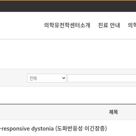
주메뉴 바로가기
본문 바로가기
의학유전학센터소개
진료 안내
의
제목
-responsive dystonia (도파반응성 이긴장증)