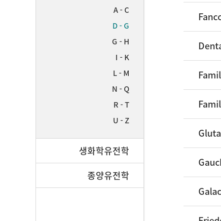
A - C
Fanc
D - G
G - H
Denta
I - K
L - M
Fami
N - Q
Fami
R - T
U - Z
Glut
생화학유전학
Gauc
종양유전학
Gala
Frie