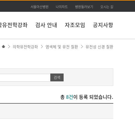
서울아산병원
나의차트
병원둘러보기
오시는 길
학유전학강좌
검사 안내
자조모임
공지사항
의학유전학강좌
염색체 및 유전 질환
유전성 신경 질환
검색
총
8건
이 등록 되었습니다.