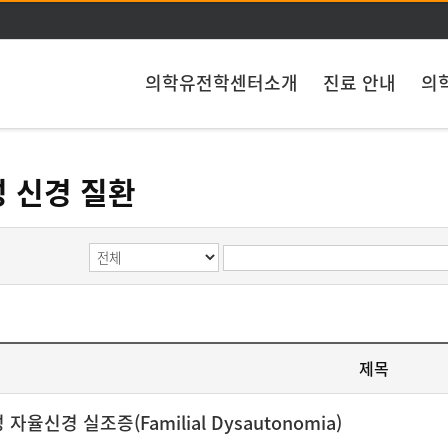
주메뉴 바로가기
본문 바로가기
의학유전학센터소개
진료 안내
의
 신경 질환
제목
자율신경 실조증(Familial Dysautonomia)