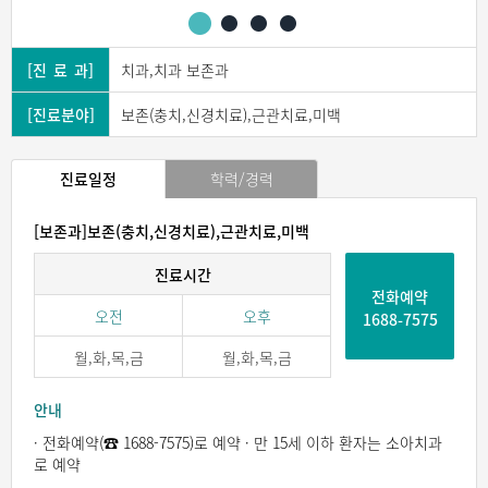
[진 료 과]
치과,치과 보존과
[진료분야]
보존(충치,신경치료),근관치료,미백
진료일정
학력/경력
[보존과]보존(충치,신경치료),근관치료,미백
진료시간
전화예약
오전
오후
1688-7575
월,화,목,금
월,화,목,금
안내
· 전화예약(☎ 1688-7575)로 예약 · 만 15세 이하 환자는 소아치과
로 예약