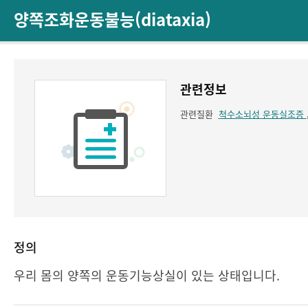
양쪽조화운동불능(diataxia)
관련정보
관련질환
척수소뇌성 운동실조증
정의
우리 몸의 양쪽의 운동기능상실이 있는 상태입니다.