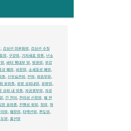
암
,
갑상선 미분화암
,
갑상선 수질
포암
,
구강암
,
기저세포 암종
,
난소
장암
,
바터 팽대부 암
,
방광암
,
부갑
포성 폐암
,
비장암
,
소세포성 폐암
,
암종
,
신우요관암
,
안암
,
외음부암
,
위 유암종
,
유방 상피내암
,
유방암
,
궁 상피 내 암종
,
자궁경부암
,
자궁
암
,
간 전이
,
전이성 신장암
,
폐 전
직장 유암종
,
진행성 위암
,
질암
,
척
전이암
,
췌장암
,
타액선암
,
편도암
,
후두암
,
흉선암