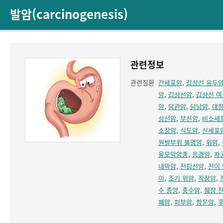
발암(carcinogenesis)
관련정보
관련질환
간세포암
,
갑상선 유두
암
,
갑상선암
,
갑상선 여
암
,
담관암
,
담낭암
,
대
상선암
,
부신암
,
비소세
소장암
,
식도암
,
신세포
원발부위 불명암
,
위암
,
융모막암종
,
음경암
,
자
내막암
,
전립선암
,
전이 
이
,
조기 위암
,
직장암
,
수 종양
,
충수암
,
췌장 
폐암
,
피부암
,
항문암
,