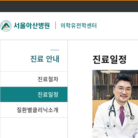
주메뉴 바로가기
본문 바로가기
의학유전학센터
진료일정
진료 안내
진료절차
진료일정
질환별클리닉소개