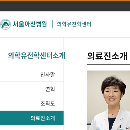
주메뉴 바로가기
본문 바로가기
의학유전학센터
의료진소개
의학유전학센터소개
인사말
연혁
조직도
의료진소개