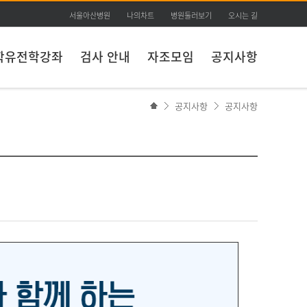
서울아산병원
나의차트
병원둘러보기
오시는 길
학유전학강좌
검사 안내
자조모임
공지사항
공지사항
공지사항