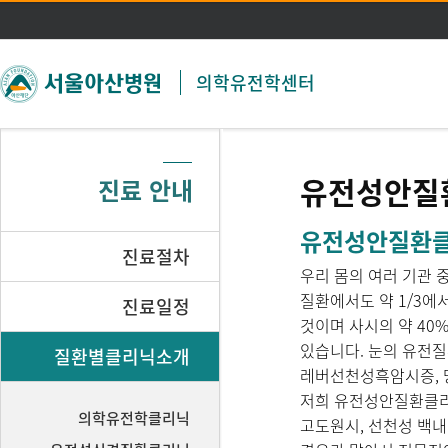
주메뉴 바로가기
본문 바로가기
의학유전학센터
유전성안질
진료 안내
유전성안질환클리닉 
진료절차
우리 몸의 여러 기관 
질환에서도 약 1/3에
진료일정
것이며 사시의 약 40
있습니다. 눈의 유전질
질환별클리닉소개
레버선천성흑암시증, 
저희 유전성안질환클리
의학유전학클리닉
고도원시, 선천성 백내