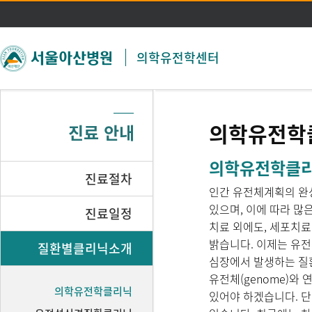
주메뉴 바로가기
본문 바로가기
의학유전학센터
의학유전학
진료 안내
의학유전학클리닉 (
진료절차
인간 유전체계획의 완
있으며, 이에 따라 많
진료일정
치료 외에도, 세포치료(ce
밝습니다. 이제는 유전
질환별클리닉소개
심장에서 발생하는 질환의
유전체(genome)와
의학유전학클리닉
있어야 하겠습니다. 